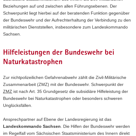
Beziehungen auf und zwischen allen Führungsebenen. Der
a
Schwerpunkt liegt hierbei auf der beratenden Funktion gegenüber
v
der Bundeswehr und der Aufrechterhaltung der Verbindung zu den
i
militärischen Dienststellen, insbesondere zum Landeskommando
g
Sachsen.
a
t
i
Hilfeleistungen der Bundeswehr bei
o
Naturkatastrophen
n
Zur nichtpolizeilichen Gefahrenabwehr zählt die Zivil-Militärische
Zusammenarbeit (ZMZ) mit der Bundeswehr. Schwerpunkt der
ZMZ
ist nach Art. 35 Grundgesetz die subsidiäre Hilfeleistung der
Bundeswehr bei Naturkatastrophen oder besonders schweren
Unglücksfällen.
Ansprechpartner auf Ebene der Landesregierung ist das
Landeskommando Sachsen
. Die Hilfen der Bundeswehr werden
im Regelfall vom Sächsischen Staatsministerium des Innern direkt