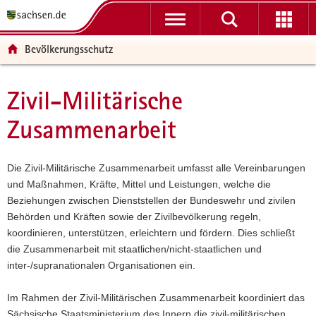
P
P
H
F
o
o
a
o
r
r
u
o
Bevölkerungsschutz
t
t
p
t
a
a
t
e
l
l
i
r
Zivil-Militärische
Hauptinhalt
ü
n
n
-
Zusammenarbeit
b
a
h
B
e
v
a
e
r
i
l
r
Die Zivil-Militärische Zusammenarbeit umfasst alle Vereinbarungen
g
g
t
e
und Maßnahmen, Kräfte, Mittel und Leistungen, welche die
r
a
i
Beziehungen zwischen Dienststellen der Bundeswehr und zivilen
e
t
c
Behörden und Kräften sowie der Zivilbevölkerung regeln,
i
i
h
koordinieren, unterstützen, erleichtern und fördern. Dies schließt
f
o
die Zusammenarbeit mit staatlichen/nicht-staatlichen und
e
n
inter-/supranationalen Organisationen ein.
n
d
Im Rahmen der Zivil-Militärischen Zusammenarbeit koordiniert das
e
Sächsische Staatsministerium des Innern die zivil-militärischen
N