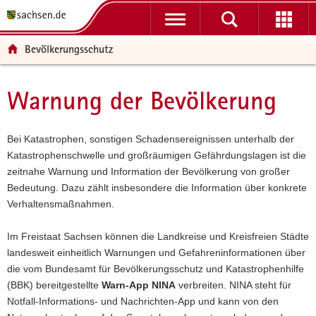
P
P
H
F
o
o
a
o
r
r
u
o
Bevölkerungsschutz
t
t
p
t
a
a
t
e
l
l
i
r
Warnung der Bevölkerung
Hauptinhalt
ü
n
n
-
b
a
h
B
e
v
a
e
Bei Katastrophen, sonstigen Schadensereignissen unterhalb der
r
i
l
r
Katastrophenschwelle und großräumigen Gefährdungslagen ist die
g
g
t
e
zeitnahe Warnung und Information der Bevölkerung von großer
r
a
i
Bedeutung. Dazu zählt insbesondere die Information über konkrete
e
t
c
Verhaltensmaßnahmen.
i
i
h
f
o
Im Freistaat Sachsen können die Landkreise und Kreisfreien Städte
e
n
landesweit einheitlich Warnungen und Gefahreninformationen über
n
die vom Bundesamt für Bevölkerungsschutz und Katastrophenhilfe
d
(BBK) bereitgestellte
Warn-App NINA
verbreiten. NINA steht für
e
Notfall-Informations- und Nachrichten-App und kann von den
N