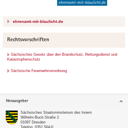
ehrenamt-mit-blaulicht.de
Rechtsvorschriften
Sächsisches Gesetz über den Brandschutz, Rettungsdienst und
Katastrophenschutz
Sächsische Feuerwehrverordnung
Footer-
Herausgeber
Bereich
Sächsisches Staatsministerium des Innern
Wilhelm-Buck-Straße 2
01097
Dresden
Telefon:
0351 564-0