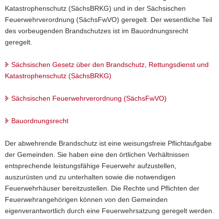
Katastrophenschutz (SächsBRKG) und in der Sächsischen
a
Feuerwehrverordnung (SächsFwVO) geregelt. Der wesentliche Teil
v
des vorbeugenden Brandschutzes ist im Bauordnungsrecht
i
geregelt.
g
a
Sächsischen Gesetz über den Brandschutz, Rettungsdienst und
t
Katastrophenschutz (SächsBRKG)
i
o
Sächsischen Feuerwehrverordnung (SächsFwVO)
n
Bauordnungsrecht
Der abwehrende Brandschutz ist eine weisungsfreie Pflichtaufgabe
der Gemeinden. Sie haben eine den örtlichen Verhältnissen
entsprechende leistungsfähige Feuerwehr aufzustellen,
auszurüsten und zu unterhalten sowie die notwendigen
Feuerwehrhäuser bereitzustellen. Die Rechte und Pflichten der
Feuerwehrangehörigen können von den Gemeinden
eigenverantwortlich durch eine Feuerwehrsatzung geregelt werden.