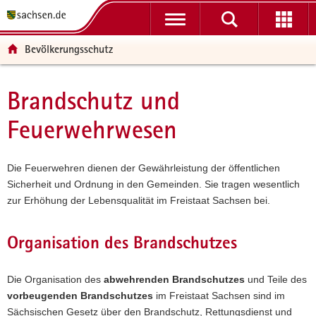
P
P
H
F
o
o
a
o
r
r
u
o
Bevölkerungsschutz
t
t
p
t
a
a
t
e
l
l
i
r
Brandschutz und
Hauptinhalt
ü
n
n
-
Feuerwehrwesen
b
a
h
B
e
v
a
e
r
i
l
r
Die Feuerwehren dienen der Gewährleistung der öffentlichen
g
g
t
e
Sicherheit und Ordnung in den Gemeinden. Sie tragen wesentlich
r
a
i
zur Erhöhung der Lebensqualität im Freistaat Sachsen bei.
e
t
c
i
i
h
f
o
Organisation des Brandschutzes
e
n
n
Die Organisation des
abwehrenden Brandschutzes
und Teile des
d
vorbeugenden Brandschutzes
im Freistaat Sachsen sind im
e
Sächsischen Gesetz über den Brandschutz, Rettungsdienst und
N